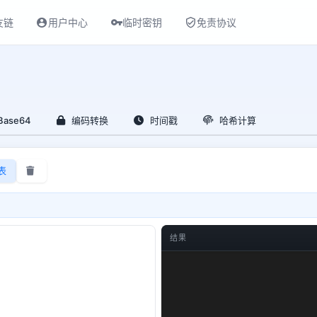
友链
用户中心
临时密钥
免责协议
ase64
编码转换
时间戳
哈希计算
表
结果