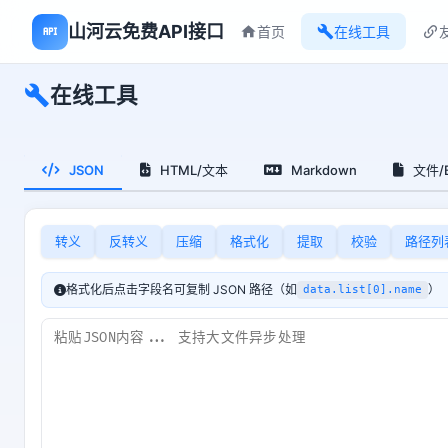
山河云免费API接口
首页
在线工具
在线工具
JSON
HTML/文本
Markdown
文件/B
转义
反转义
压缩
格式化
提取
校验
路径列
格式化后点击字段名可复制 JSON 路径（如
）
data.list[0].name