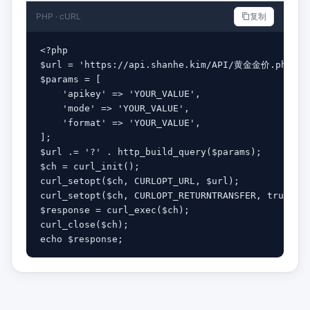
PHP · cURL
复制
<?php

$url = 'https://api.shanhe.kim/API/黄金金价.php';

$params = [

    'apikey' => 'YOUR_VALUE',

    'mode' => 'YOUR_VALUE',

    'format' => 'YOUR_VALUE',

];

$url .= '?' . http_build_query($params);

$ch = curl_init();

curl_setopt($ch, CURLOPT_URL, $url);

curl_setopt($ch, CURLOPT_RETURNTRANSFER, true);

$response = curl_exec($ch);

curl_close($ch);

echo $response;