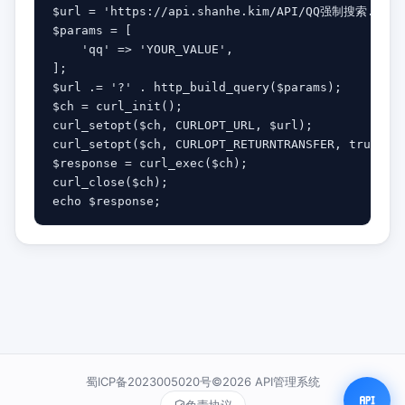
$url = 'https://api.shanhe.kim/API/QQ强制搜索.php';
$params = [

    'qq' => 'YOUR_VALUE',

];

$url .= '?' . http_build_query($params);

$ch = curl_init();

curl_setopt($ch, CURLOPT_URL, $url);

curl_setopt($ch, CURLOPT_RETURNTRANSFER, true);

$response = curl_exec($ch);

curl_close($ch);

echo $response;
蜀ICP备2023005020号©2026 API管理系统