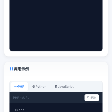
调用示例
PHP
Python
JavaScript
PHP · cURL
复制
<?php
