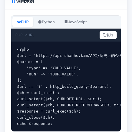
调用示例
PHP
Python
JavaScript
PHP · cURL
复制
<?php

$url = 'https://api.shanhe.kim/API/历史上的今天.php'
$params = [

    'type' => 'YOUR_VALUE',

    'num' => 'YOUR_VALUE',

];

$url .= '?' . http_build_query($params);

$ch = curl_init();

curl_setopt($ch, CURLOPT_URL, $url);

curl_setopt($ch, CURLOPT_RETURNTRANSFER, true);

$response = curl_exec($ch);

curl_close($ch);

echo $response;