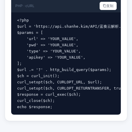
PHP · cURL
复制
<?php

$url = 'https://api.shanhe.kim/API/蓝奏云解析.php';
$params = [

    'url' => 'YOUR_VALUE',

    'pwd' => 'YOUR_VALUE',

    'type' => 'YOUR_VALUE',

    'apikey' => 'YOUR_VALUE',

];

$url .= '?' . http_build_query($params);

$ch = curl_init();

curl_setopt($ch, CURLOPT_URL, $url);

curl_setopt($ch, CURLOPT_RETURNTRANSFER, true);

$response = curl_exec($ch);

curl_close($ch);

echo $response;