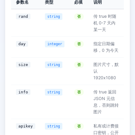
参数名
类型
必填
说明
传 true 时随
rand
否
string
机 0-7 天内
某一天
指定日期偏
day
否
integer
移，0 为今天
图片尺寸，默
size
否
string
认
1920x1080
传 true 返回
info
否
string
JSON 元信
息，否则跳转
图片
私有或计费接
apikey
否
string
口密钥，公开