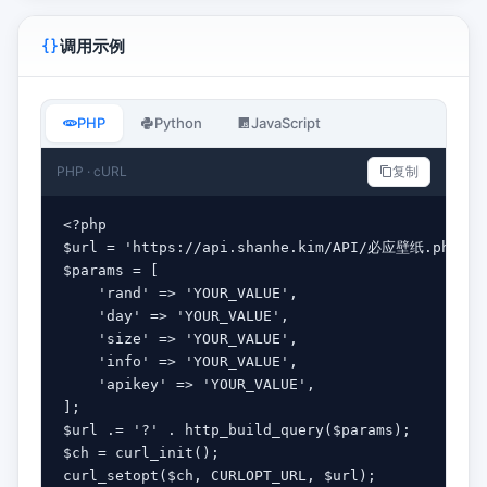
调用示例
PHP
Python
JavaScript
PHP · cURL
复制
<?php

$url = 'https://api.shanhe.kim/API/必应壁纸.php';

$params = [

    'rand' => 'YOUR_VALUE',

    'day' => 'YOUR_VALUE',

    'size' => 'YOUR_VALUE',

    'info' => 'YOUR_VALUE',

    'apikey' => 'YOUR_VALUE',

];

$url .= '?' . http_build_query($params);

$ch = curl_init();

curl_setopt($ch, CURLOPT_URL, $url);
