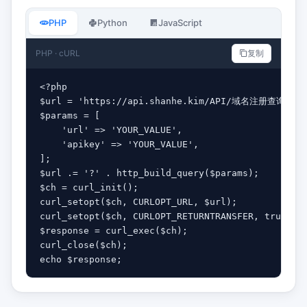
PHP
Python
JavaScript
PHP · cURL
复制
<?php

$url = 'https://api.shanhe.kim/API/域名注册查询.php'
$params = [

    'url' => 'YOUR_VALUE',

    'apikey' => 'YOUR_VALUE',

];

$url .= '?' . http_build_query($params);

$ch = curl_init();

curl_setopt($ch, CURLOPT_URL, $url);

curl_setopt($ch, CURLOPT_RETURNTRANSFER, true);

$response = curl_exec($ch);

curl_close($ch);

echo $response;