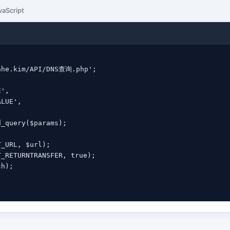
vaScript
nhe.kim/API/DNS查询.php';

',

LUE',

_query($params);

_URL, $url);

_RETURNTRANSFER, true);

h);
