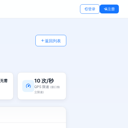
登录
注册
返回列表
10 次/秒
无需
QPS 限速
(接口独
立限速)