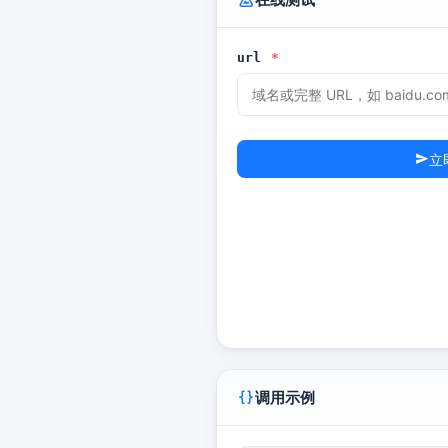
url
*
立
调用示例