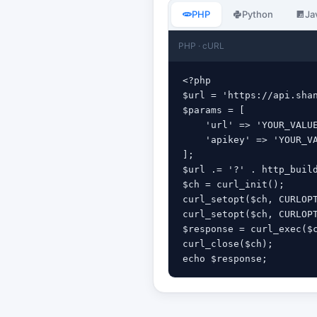
PHP
Python
Ja
PHP · cURL
<?php

$url = 'https://api.sha
$params = [

    'url' => 'YOUR_VALUE
    'apikey' => 'YOUR_VA
];

$url .= '?' . http_build
$ch = curl_init();

curl_setopt($ch, CURLOPT
curl_setopt($ch, CURLOPT
$response = curl_exec($c
curl_close($ch);

echo $response;