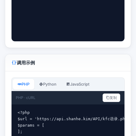
调用示例
PHP
Python
JavaScript
PHP · cURL
复制
<?php

$url = 'https://api.shanhe.kim/API/kfc语录.php';

$params = [

];
