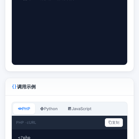
调用示例
PHP
Python
JavaScript
PHP · cURL
复制
<?php
