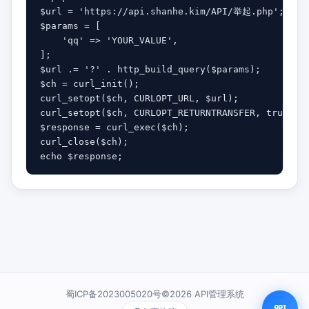
$url = 'https://api.shanhe.kim/API/举起.php';

$params = [

    'qq' => 'YOUR_VALUE',

];

$url .= '?' . http_build_query($params);

$ch = curl_init();

curl_setopt($ch, CURLOPT_URL, $url);

curl_setopt($ch, CURLOPT_RETURNTRANSFER, true);

$response = curl_exec($ch);

curl_close($ch);

echo $response;
蜀ICP备2023005020号©2026 API管理系统