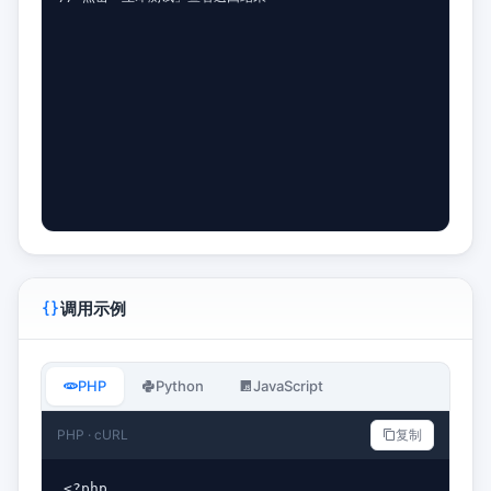
调用示例
PHP
Python
JavaScript
PHP · cURL
复制
<?php
