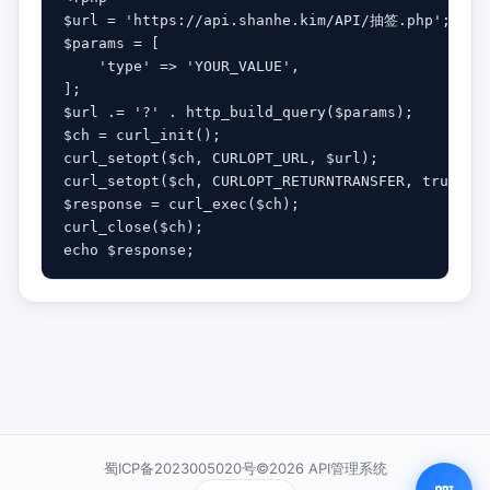
$url = 'https://api.shanhe.kim/API/抽签.php';

$params = [

    'type' => 'YOUR_VALUE',

];

$url .= '?' . http_build_query($params);

$ch = curl_init();

curl_setopt($ch, CURLOPT_URL, $url);

curl_setopt($ch, CURLOPT_RETURNTRANSFER, true);

$response = curl_exec($ch);

curl_close($ch);

echo $response;
蜀ICP备2023005020号©2026 API管理系统